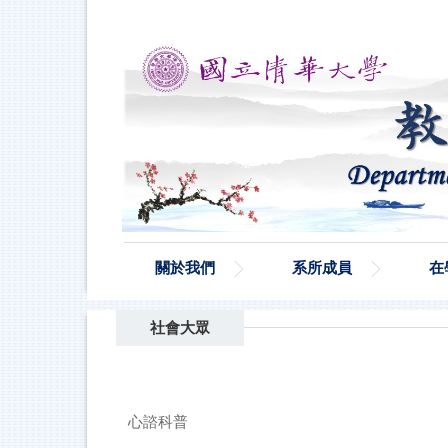
跳
到
主
要
內
容
區
關於我們
系所成員
在
社會大眾
心諮科普