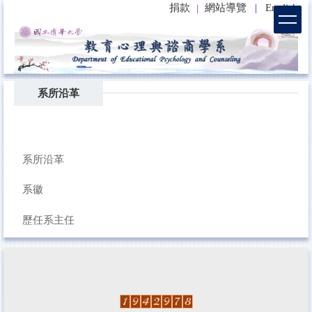
捐款
網站導覽
|
English
|
跳
到
主
要
內
容
系所沿革
區
系所沿革
系徽
歷任系主任