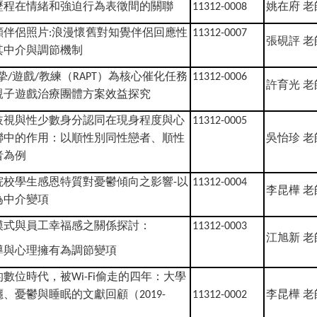
歷程在情緒和強迫行為表徵間的關聯
姚在府
老
11312-0008
顧伴侶照片
浪漫懷舊對知覺伴侶回應性
:
11312-0007
張硯評
老
其中介與調節機制
摯
遊戲
教練（
）為核心催化任務
/
/
RAPT
11312-0006
許育光
老
親子遊戲治療團體方案效益探究
歧視與性少數身分認同在現身程度與心
11312-0005
聯中的作用：以順性別同性戀者、順性
吳怡珍
老
者為例
院校學生感恩特質對憂鬱傾向之影響
以
-
11312-0004
李昆樺
老
為中介變項
模式與員工幸福感之關係探討：
11312-0003
江旭新
老
導與心理擁有為調節變項
的數位時代，被
偷走的四年：大學
Wi-Fi
癮、憂鬱與睡眠的文獻回顧（
李昆樺
老
2019-
11312-0002