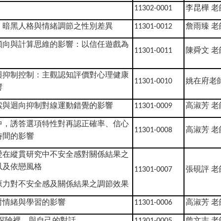
李昆樺
老
11302-0001
、暗黑人格與情緒調節之性別差異
詹雨臻
老
11301-0012
傾向與計算思維的影響：以信任遊戲為
陳舜文
老
11301-0011
與抑制控制：主觀認知評價對心理健康
姚在府老
11301-0010
響
索與迴向抑制對線運動錯覺的影響
高淑芳
老
11301-0009
中，誘答選項特性對再認正確率、信心
高淑芳
老
11301-0008
時間的影響
愛在縱貫研究中不安全感對關係結果之
以及依戀風格
張硯評
老
11301-0007
原力對不安全感及關係結果之調節效果
對情緒與學習的影響
高淑芳
老
11301-0006
探險裡，與自己的對話
曾文志
老
11301-0005