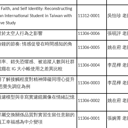
 Faith, and Self Identity: Reconstructing
吳怡珍
老
 an International Student in Taiwan with
11312-0001
ive Study
對於太空人行為之影響
張硯評
老
11306-0006
時鐘的節奏
情感促發在時間感知的角
:
姚在府
老
11306-0005
頻率、錯失恐懼感、被追蹤人數與社群
李昆樺
老
11306-0004
成癮在
大小帳使用之差異比較
IG
用了解接觸程度對精神障礙同理心提升
李昆樺
老
11306-0003
思覺失調症為例
過濾模型與非寫實濾鏡圖像在情緒記憶
姚在府
老
11306-0002
部屬交換關係品質對實習生留任意願的
張婉菁
老
11306-0001
員工幸福感為中介變項