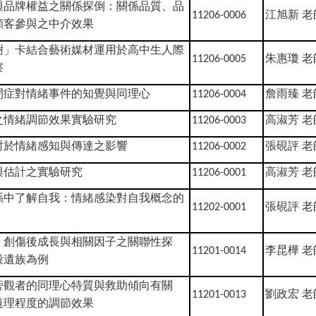
與品牌權益之關係探倒：關係品質、品
江旭新
老
11206-0006
顧客參與之中介效果
樹」卡結合藝術媒材運用於高中生人際
朱惠瓊
老
11206-0005
察
閉症對情緒事件的知覺與同理心
詹雨臻
老
11206-0004
之情緒調節效果實驗研究
高淑芳
老
11206-0003
對於情緒感知與傳達之影響
張硯評
老
11206-0002
與估計之實驗研究
高淑芳
老
11206-0001
係中了解自我：情緒感染對自我概念的
張硯評
老
11202-0001
、創傷後成長與相關因子之關聯性探
李昆樺
老
11201-0014
殺遺族為例
旁觀者的同理心特質與救助傾向有關
劉政宏
老
11201-0013
道理程度的調節效果