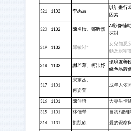
以計畫行
李禹辰
321
1132
因素
影像輔
AI
陳名愷、鄭昕然
320
1132
探討
女兒知悉
邱敏晰
319
1132
*
動及親密
環境友善
謝若葦、柯沛妤
318
1132
綠色品牌
宋定杰、
成年人依
317
1131
何姿萱
陳佳琦
大專生情
316
1131
林佳瑩
自我相關
315
1131
劉凱欣
愛的覺察
314
1131