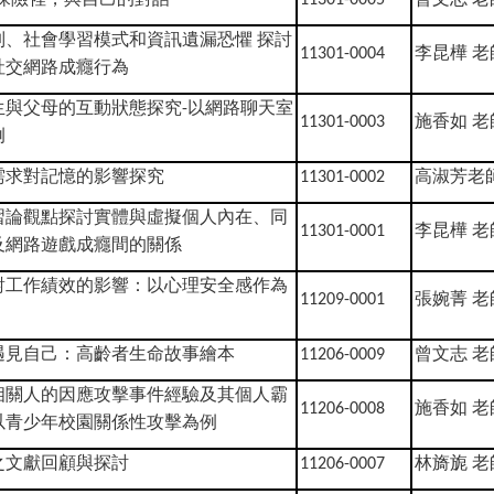
制、社會學習模式和資訊遺漏恐懼
探討
李昆樺
老
11301-0004
社交網路成癮行為
生與父母的互動狀態探究
以網路聊天室
-
施香如
老
11301-0003
例
需求對記憶的影響探究
高淑芳老
11301-0002
習論觀點探討實體與虛擬個人內在、同
李昆樺
老
11301-0001
及網路遊戲成癮間的關係
對工作績效的影響：以心理安全感作為
張婉菁
老
11209-0001
遇見自己：高齡者生命故事繪本
曾文志
老
11206-0009
相關人的因應攻擊事件經驗及其個人霸
施香如
老
11206-0008
以青少年校園關係性攻擊為例
之文獻回顧與探討
林旖旎
老
11206-0007