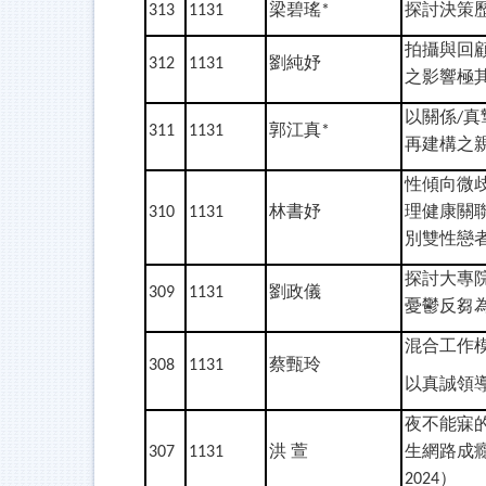
梁碧瑤
探討決策
313
1131
*
拍攝與回
劉純妤
312
1131
之影響極
以關係
真
/
郭江真
311
1131
*
再建構之
性傾向微
林書妤
理健康關
310
1131
別雙性戀
探討大專
劉政儀
309
1131
憂鬱反芻
混合工作
蔡甄玲
308
1131
以真誠領
夜不能寐
洪
萱
生網路成
307
1131
）
2024