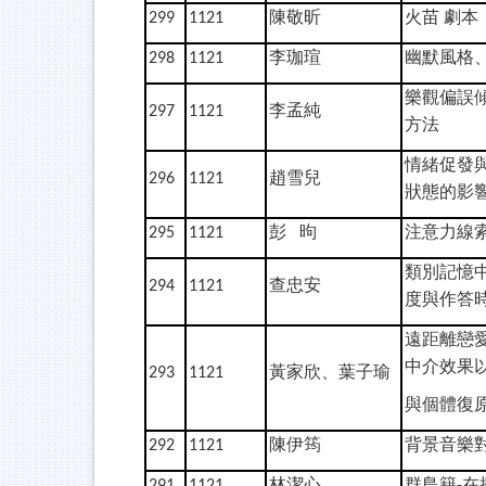
陳敬昕
火苗
劇本
299
1121
李珈瑄
幽默風格
298
1121
樂觀偏誤
李孟純
297
1121
方法
情緒促發
趙雪兒
296
1121
狀態的影
彭
昫
注意力線
295
1121
類別記憶
查忠安
294
1121
度與作答
遠距離戀
中介效果
黃家欣、葉子瑜
293
1121
與個體復
陳伊筠
背景音樂
292
1121
林潔心
群島籍
在
291
1121
-