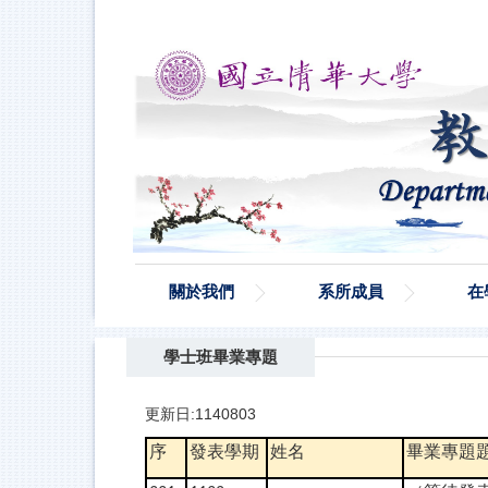
跳
到
主
要
內
容
區
關於我們
系所成員
在
學士班畢業專題
更新日:1140803
序
發表學期
姓名
畢業專題