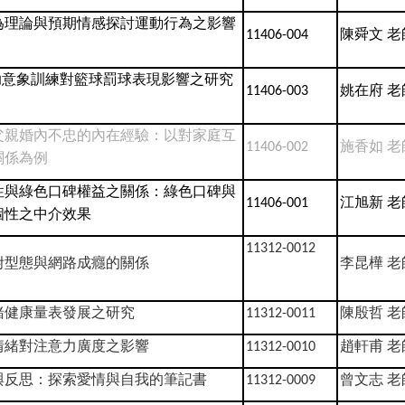
為理論與預期情感探討運動行為之影響
陳舜文
老
11406-004
助意象訓練對籃球罰球表現影響之研究
姚在府
老
11406-003
父親婚內不忠的內在經驗：以對家庭互
施香如
老
11406-002
關係為例
性與綠色口碑權益之關係：綠色口碑與
江旭新
老
11406-001
個性之中介效果
11312-0012
附型態與網路成癮的關係
李昆樺
老
緒健康量表發展之研究
陳殷哲
老
11312-0011
情緒對注意力廣度之影響
趙軒甫
老
11312-0010
與反思：探索愛情與自我的筆記書
曾文志
老
11312-0009