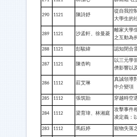
從自我控
陳詩妤
290
1121
大學生的
離家大學
沙孟軒、徐曼菱
289
1121
之互動為
彭駿緯
認知閉合
288
1121
以三元學
陳杏昀
287
1121
儕影響以
真誠領導
莊艾琳
286
1112
中介變項
張筑貽
穿越時空
285
1112
攻擊事件
梁育瑋、林湘庭
284
1112
凌定義：
馬鈺婷
寵物失落
283
1112