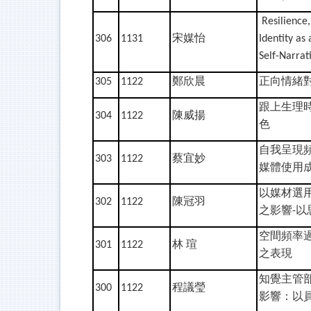
Resilience,
宋媒怡
306
1131
Identity as
Self-Narrat
鄭欣晨
正向情緒
305
1122
跟上生理
陳威揚
304
1122
色
自我呈現
蔡宜妙
303
1122
媒體使用
以媒材選
陳冠羽
302
1122
之影響
以
-
空間頻率
林
瑄
301
1122
之表現
知覺主管
程議瑩
300
1122
影響：以