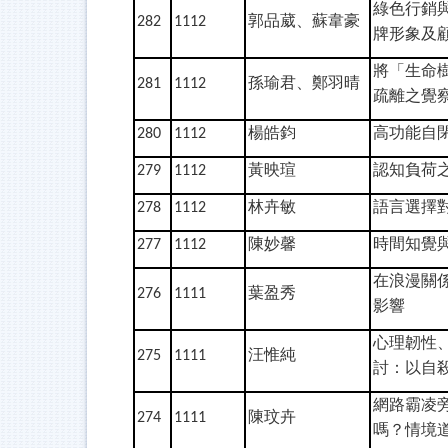
綠色行銷
郭品葳、蘇韋豪
282
1112
牌形象及
將「生命
孫瑜君、鄭羽晴
281
1112
疏離之覺
楊皓鈞
高功能自
280
1112
黃映瑄
認知負荷
279
1112
林卉敏
語言選擇
278
1112
陳妙馨
時間知覺
277
1112
在浪漫關
葉盈秀
276
1111
影響
心理韌性
汪惟純
275
1111
討：以自
網路霸凌
陳玟卉
274
1111
嗎？情境