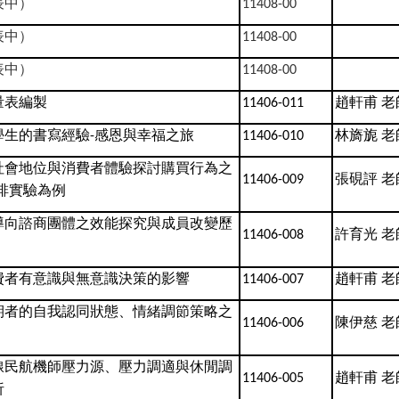
表中）
11408-00
表中）
11408-00
表中）
11408-00
量表編製
趙軒甫
老
11406-011
學生的書寫經驗
感恩與幸福之旅
林旖旎
老
-
11406-010
社會地位與消費者體驗探討購買行為之
張硯評
老
11406-009
啡實驗為例
導向諮商團體之效能探究與成員改變歷
許育光
老
11406-008
費者有意識與無意識決策的影響
趙軒甫
老
11406-007
期者的自我認同狀態、情緒調節策略之
陳伊慈
老
11406-006
線民航機師壓力源、壓力調適與休閒調
趙軒甫
老
11406-005
析