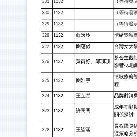
（等待發
331
1132
（等待發
330
1132
（等待發
329
1132
藍逸玲
情緒覺察
328
1132
劉蘊儀
台灣女大
327
1132
整合主觀
黃芮妤、邱珊珊
326
1132
影響
以咖
-
情歌療癒
劉浩宇
325
1132
程
王芷瑩
品牌對消
324
1132
成年初顯
許閔閔
323
1132
關係探討
長程國際
王詣涵
322
1132
適策略分