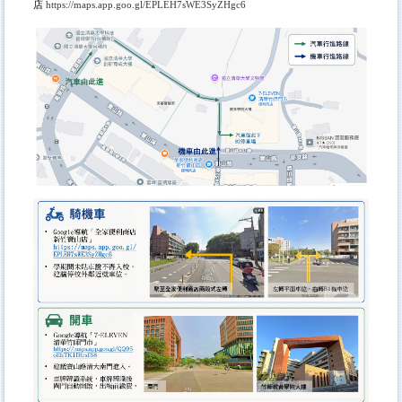
店
https://maps.app.goo.gl/EPLEH7sWE3SyZHgc6