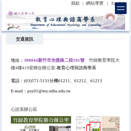
捐款
網站導覽
|
English
|
跳
到
主
要
內
容
交通資訊
區
地址：
300044新竹市光復路二段101號
竹師教育學院大
樓4樓419室聯合辦公室-
教育心理與諮商學系
電話：
(03)571-5131
分機61211
、61212
、61213
E-mail
：
psy01@my.nthu.edu.tw
心諮系辦公區