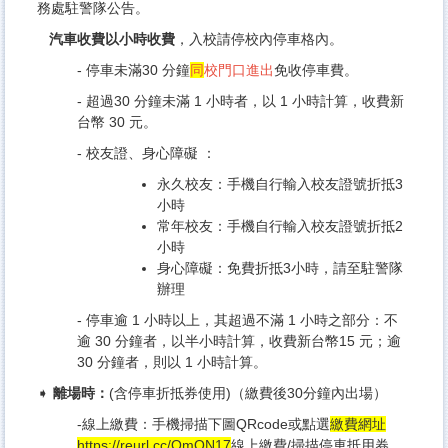
務處駐警隊
公告
。
汽車收費以小時收費
，入校請停校內停車格內。
- 停車未滿30 分鐘
同
校門口進出
免收停車費。
- 超過30 分鐘未滿 1 小時者，以 1 小時計算，收費新
台幣 30 元。
-
校友證
、身心障礙 ：
永久校友：手機自行輸入校友證號折抵3
小時
常年校友：手機自行輸入校友證號折抵2
小時
身心障礙：免費折抵3小時，請至駐警隊
辦理
- 停車逾 1 小時以上，其超過不滿 1 小時之部分：不
逾 30 分鐘者，以半小時計算，收費新台幣15 元；逾
30 分鐘者，則以 1 小時計算。
➧
離場時：
(含停車折抵券使用)（繳費後30分鐘內出場）
-線上繳費：手機掃描下圖QRcode或點選
繳費網址
https://reurl.cc/OmQN17
線上繳費/掃描停車抵用券。