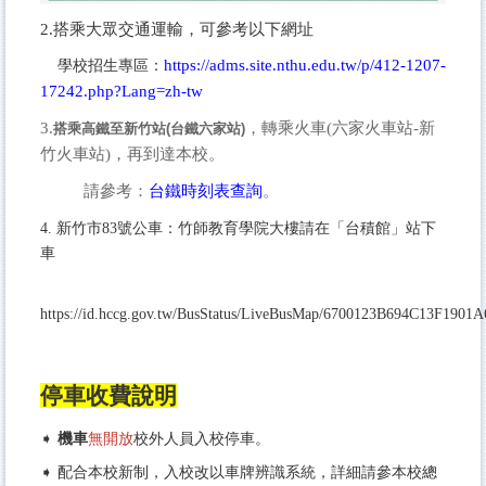
2.搭乘大眾交通運輸，可參考以下網址
https://adms.site.nthu.edu.tw/p/412-1207-
學校招生專區：
17242.php?Lang=zh-tw
3.
，轉乘火車(六家火車站-新
搭乘高鐵至新竹站(台鐵六家站)
竹火車站)，再到達本校。
請參考：
台鐵時刻表查詢
。
4. 新竹市83號公車：竹師教育學院大樓請在「台積館」站下
車
https://id.hccg.gov.tw/BusStatus/LiveBusMap/6700123B694C13F190
停車收費說明
➧
機車
無開放
校外人員入校停車。
➧ 配合本校新制，入校改以車牌辨識系統，詳細請參本校總