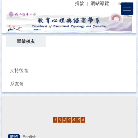
捐款
網站導覽
|
English
|
跳
到
主
要
內
容
畢業校友
區
支持後進
系友會
繁體
English