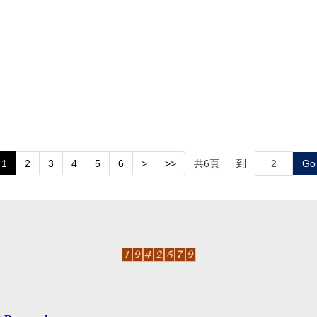
共
6
頁
到
Go
1
2
3
4
5
6
>
>>