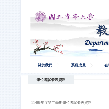
跳
到
主
要
內
容
區
關於我們
系所成員
在
學位考試發表資料
114學年度第二學期學位考試發表資料