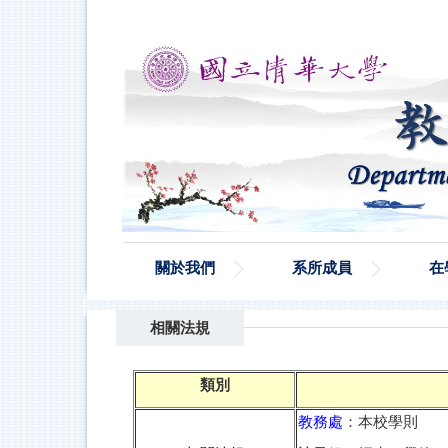
跳
到
主
要
內
容
區
關於我們
系所成員
在
相關法規
類別
教務處
：本校學則